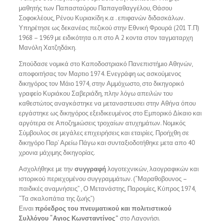
μαθητής των Παπασταύρου Παπαγαθαγγέλου, Θάσου
Σοφοκλέους, Ρένου Κυριακίδη κ.α . επιφανών διδασκάλων.
Υπηρέτησε ως δεκανέας πεζικού στην Εθνική Φρουρά (201 Τ.Π)
1968 – 1969 με ειδικότητα ο.π στο Α 2 κοντα στον ταγματαρχη
Μανόλη Χατζηδάκη.
Σπούδασε νομικά στο Καποδοστριακό Πανεπιστήμιο Αθηνών,
αποφοιτήσας τον Μαρτιο 1974. Ενεγράφη ως ασκούμενος
δικηγόρος τον Μάιο 1974, στην Αμμόχωστο, στο δικηγορικό
γραφείο Κυριάκου Σαβεριάδη, πλην λόγω απειλών του
καθεστώτος αναγκάστηκε να μεταναστευσει στην Αθήνα όπου
εργάστηκε ως δικηγόρος εξειδικευμένος στο Εμπορικό Δίκαιο και
αργότερα σε Αποζημιώσεις τροχαίων ατυχημάτων. Νομικός
Σύμβουλος σε μεγάλες επιχειρήσεις και εταιρίες. Προήχθη σε
δικηγόρο Παρ’ Αρείω Πάγω και συνταξιοδοτήθηκε μετα απο 40
χρονια μάχιμης δικηγορίας.
Ασχολήθηκε με την
συγγραφή
λογοτεχνικών, λαογραφικών και
ιστορικού περιεχομένου συγγραμμάτων. (“Μαραθοβουνος –
παιδικές αναμνήσεις” , Ο Μετανάστης, Παροιμίες, Κύπρος 1974,
“Τα σκαλοπάτια της ζωής”)
Ειναι
πρόεδρος του πνευματικού και πολιτιστικού
Συλλόγου “Αγιος Κωνσταντίνος”
στο Λαγονήσι.