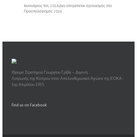
Ιανουάριος 9th, 2016
|
Δεν επιτρέπεται σχολιασμός
στο
Προϋπολογισμός 2016
Ιδρυμα Στρατηγού Γεωργίου Γρίβα – Διγενή.
Λυτρωτής της Κύπρου στον Απελευθερωτικό Αγώνα της ΕΟΚΑ -
1ης Απριλίου 1955.
Find us on Facebook