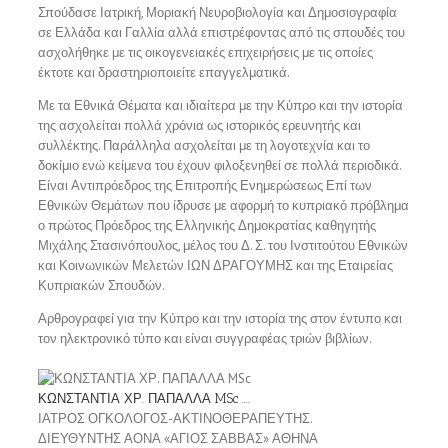
Σπούδασε Ιατρική, Μοριακή Νευροβιολογία και Δημοσιογραφία
σε Ελλάδα και Γαλλία αλλά επιστρέφοντας από τις σπουδές του
ασχολήθηκε με τις οικογενειακές επιχειρήσεις με τις οποίες
έκτοτε και δραστηριοποιείτε επαγγελματικά.
Με τα Εθνικά Θέματα και ιδιαίτερα με την Κύπρο και την ιστορία
της ασχολείται πολλά χρόνια ως ιστορικός ερευνητής και
συλλέκτης. Παράλληλα ασχολείται με τη λογοτεχνία και το
δοκίμιο ενώ κείμενα του έχουν φιλοξενηθεί σε πολλά περιοδικά.
Είναι Αντιπρόεδρος της Επιτροπής Ενημερώσεως Επί των
Εθνικών Θεμάτων που ίδρυσε με αφορμή το κυπριακό πρόβλημα
ο πρώτος Πρόεδρος της Ελληνικής Δημοκρατίας καθηγητής
Μιχάλης Στασινόπουλος, μέλος του Δ. Σ. του Ινστιτούτου Εθνικών
και Κοινωνικών Μελετών ΙΩΝ ΔΡΑΓΟΥΜΗΣ και της Εταιρείας
Κυπριακών Σπουδών.
Αρθρογραφεί για την Κύπρο και την ιστορία της στον έντυπο και
τον ηλεκτρονικό τύπο και είναι συγγραφέας τριών βιβλίων.
ΚΩΝΣΤΑΝΤΙΑ ΧΡ. ΠΑΠΑΛΛΑ MSc
....
ΙΑΤΡΟΣ ΟΓΚΟΛΟΓΟΣ-ΑΚΤΙΝΟΘΕΡΑΠΕΥΤΗΣ.
ΔΙΕΥΘΥΝΤΗΣ ΑΟΝΑ «ΑΓΙΟΣ ΣΑΒΒΑΣ» ΑΘΗΝΑ