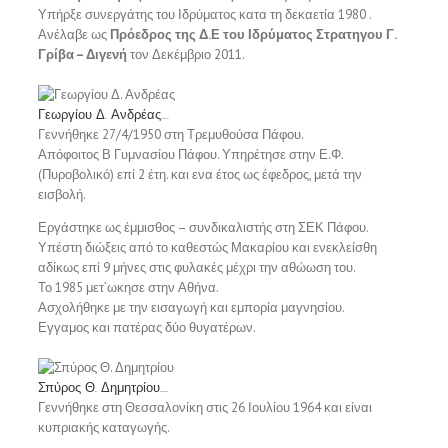
Υπήρξε συνεργάτης του Ιδρύματος κατα τη δεκαετία 1980 .
Ανέλαβε ως
Πρόεδρος της Δ.Ε του Ιδρύματος Στρατηγου Γ.
Γρίβα – Διγενή
τον Δεκέμβριο 2011.
Γεωργίου Δ. Ανδρέας
....
Γεννήθηκε 27/4/1950 στη Τρεμυθούσα Πάφου.
Απόφοιτος Β Γυμνασίου Πάφου. Υπηρέτησε στην Ε.Φ.
(Πυροβολικό) επί 2 έτη. και ενα έτος ως έφεδρος, μετά την
εισβολή.
Εργάστηκε ως έμμισθος – συνδικαλιστής στη ΣΕΚ Πάφου.
Υπέστη διώξεις από το καθεστώς Μακαρίου και ενεκλείσθη
αδίκως επί 9 μήνες στις φυλακές μέχρι την αθώωση του.
Το 1985 μετ’ωκησε στην Αθήνα.
Ασχολήθηκε με την εισαγωγή και εμπορία μαγνησίου.
Εγγαμος και πατέρας δύο θυγατέρων.
Σπύρος Θ. Δημητρίου
....
Γεννήθηκε στη Θεσσαλονίκη στις 26 Ιουλίου 1964 και είναι
κυπριακής καταγωγής.