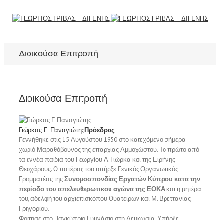
Διοικούσα Επιτροπή
Διοικούσα Επιτροπή
Γιώρκας Γ. Παναγιώτης
Πρόεδρος
Γεννήθηκε στις 15 Αυγούστου 1950 στο κατεχόμενο σήμερα
χωριό Μαραθόβουνος της επαρχίας Αμμοχώστου. Το πρώτο από
τα εννέα παιδιά του Γεωργίου Α. Γιώρκα και της Ειρήνης
Θεοχάρους. Ο πατέρας του υπήρξε Γενικός Οργανωτικός
Γραμματέας της
Συνομοσπονδίας Εργατών Κύπρου κατα την
περίοδο του απελευθερωτικού αγώνα της ΕΟΚΑ
και η μητέρα
του, αδελφή του αρχιεπισκόπου Θυατείρων και Μ. Βρεττανίας
Γρηγορίου.
Φοίτησε στο Παγκύπριο Γυμνάσιο στη Λευκωσία. Υπήρξε