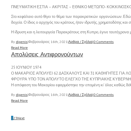
ΠΝΕΥΜΑΤΙΚΗ ΕΣΤΙΑ – ΑΚΡΙΤΑΣ – ΕΘΝΙΚΟ ΜΕΤΩΠΟ- ΚΟΚΚΙΝΟΣΚ
Στο κεφάλαιο αυτό θίγει το θέμα των παρακρατικών οργανώσεων. Εδώ
δοχεία. Ο ίδιος ο αρχηγός του κράτους, ήταν ιδρυτής, χρηματοδότης και
Η ίδρυση και η λειτουργεία Παρακράτους στη Κυπρο, έγινε ταυτόχρονα 
By
digenis
|
Φεβρουάριος 16th, 2021
|
Αρθρα / Σχόλια
|
0 Comments
Read More
Απολύσεις Αντιφρονούντων
25 ΙΟΥΝΙΟΥ 1974
Ο ΜΑΚΑΡΙΟΣ ΑΠΟΛΥΕΙ 62 ΔΑΣΚΑΛΟΥΣ ΚΑΙ 31 ΚΑΘΗΓΗΤΕΣ ΓΙΑ 
ΦΡΟΥΡΑ ΥΠΟ ΤΟΝ ΑΠΟΛΥΤΟ ΕΛΕΓΧΟ ΤΗΣ ΚΥΠΡΙΑΚΗΣ ΚΥΒΕΡΝΗΣ
Η απόφαση του Μακαρίου εφαρμόστηκε την επομένη κι’ όλας καθώς δόθ
By
digenis
|
Φεβρουάριος 16th, 2021
|
Αρθρα / Σχόλια
|
0 Comments
Read More
1
2
3
Next