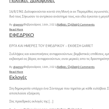
Πολιτικές Δολοφονίες
16/8/1961 Δολοφονούνται κοντά στη Μονή οι εκ Παραμύθας αγωνιστές Ε
δυό τους Σήκωσαν το αντρίκειο ανάστημα τους, και εδώ έγκειται η με
By
digenis
|
Φεβρουάριος 16th, 2021
|
Αρθρα / Σχόλια
|
0 Comments
Read More
ΕΦΕΔΡΙΚΟ
ΕΡΓΑ ΚΑΙ ΗΜΕΡΕΣ ΤΟΥ ΕΦΕΔΡΙΚΟΥ – ΕΚΘΕΣΗ GARRET
Συλλήψεις και κακοποιήσεις αντιφρονούντων, βομβιστικές επιθέσεις, ε
εκβιασμοί εις βάρος αντιφρονούντων, ειναι μερικές απο τις δραστηριότη
By
digenis
|
Φεβρουάριος 16th, 2021
|
Αρθρα / Σχόλια
|
0 Comments
Read More
Εκλογές
Στη δημοκρατία υπάρχει ένα Σύνταγμα που τηρείται με κάθε ευλάβεια. Σ
αποτελούσε εξαίρεση.
Στις προεδρικές εκλογές της […]