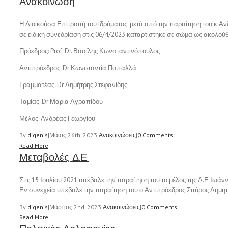
Ανακοίνωση
Η Διοικούσα Επιτροπή του ιδρύματος, μετά από την παραίτηση του κ Αν
σε ειδική συνεδρίαση στις 06/4/2023 καταρτίστηκε σε σώμα ως ακολού
Πρόεδρος: Prof. Dr. Βασίλης Κωνσταντινόπουλος
Αντιπρόεδρος: Dr Κωνσταντία Παπαλλά
Γραμματέας: Dr Δημήτρης Στεφανίδης
Ταμίας: Dr Μαρία Αγραπίδου
Μέλος: Ανδρέας Γεωργίου
By
digenis
|
Μάιος 26th, 2023
|
Ανακοινώσεις
|
0 Comments
Read More
Μεταβολές Δ.Ε.
Στις 15 Ιουλίου 2021 υπέβαλε την παραίτηση του το μέλος της Δ.Ε Ιωά
Εν συνεχεία υπέβαλε την παραίτηση του ο Αντιπρόεδρος Σπύρος Δημητ
By
digenis
|
Μάρτιος 2nd, 2023
|
Ανακοινώσεις
|
0 Comments
Read More