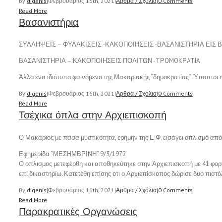
By
digenis
|
Φεβρουάριος 16th, 2021
|
Αρθρα / Σχόλια
|
0 Comments
Read More
Βασανιστήρια
ΣΥΛΛΗΨΕΙΣ – ΦΥΛΑΚΙΣΕΙΣ -ΚΑΚΟΠΟΙΗΣΕΙΣ -ΒΑΣΑΝΙΣΤΗΡΙΑ ΕΙΣ
ΒΑΣΑΝΙΣΤΗΡΙΑ – ΚΑΚΟΠΟΙΗΣΕΙΣ ΠΟΛΙΤΩΝ -TΡOMOKΡATIA
Άλλο ένα ιδιότυπο φαινόμενο της Μακαριακής “δημοκρατίας”. Ύποπτοι
By
digenis
|
Φεβρουάριος 16th, 2021
|
Αρθρα / Σχόλια
|
0 Comments
Read More
Τσέχικα όπλα στην Αρχιεπισκοπή
Ο Μακάριος με πάσα μυστικότητα, ερήμην της Ε.Φ. εισάγει οπλισμό από
Εφημερίδα “ΜΕΣΗΜΒΡΙΝΗ” 9/3/1972
Ο οπλισμος μετεφέρθη και αποθηκεύτηκε στην Αρχιεπισκοπή με 41 φορτη
επί δικαστηρίω. Κατετέθη επίσης οτι ο Αρχιεπίσκοπος δώρισε δυο πιστό
By
digenis
|
Φεβρουάριος 16th, 2021
|
Αρθρα / Σχόλια
|
0 Comments
Read More
Παρακρατικές Οργανώσεις