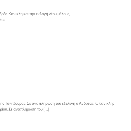
δρέα Κανικλη και την εκλογή νέου μέλους,
θως
ννης Τσίντζουρας. Σε αναπλήρωση του εξελέγη ο Ανδρέας Κ. Κανίκλης
ρίου. Σε αναπλήρωση του […]