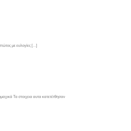
τώτος με ευλογίες […]
ομαχικά Τα στοιχεια αυτα κατετέτθησαν