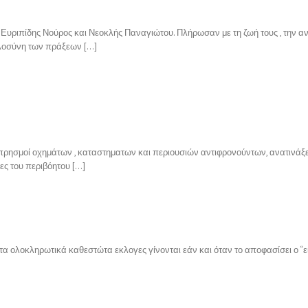
υριπίδης Νούρος και Νεοκλής Παναγιώτου. Πλήρωσαν με τη ζωή τους , την αντί
γαλοσύνη των πράξεων […]
μπρησμοί οχημάτων , καταστηματων και περιουσιών αντιφρονούντων, ανατινάξει
τες του περιβόητου […]
τα ολοκληρωτικά καθεστώτα εκλογες γίνονται εάν και όταν το αποφασίσει ο “ε