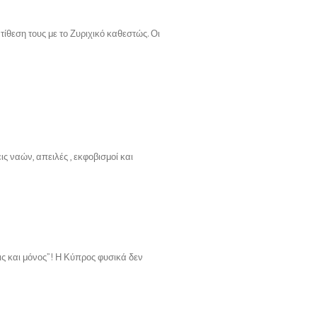
θεση τους με το Ζυριχικό καθεστώς. Οι
ς ναών, απειλές , εκφοβισμοί και
ις και μόνος”! Η Κύπρος φυσικά δεν