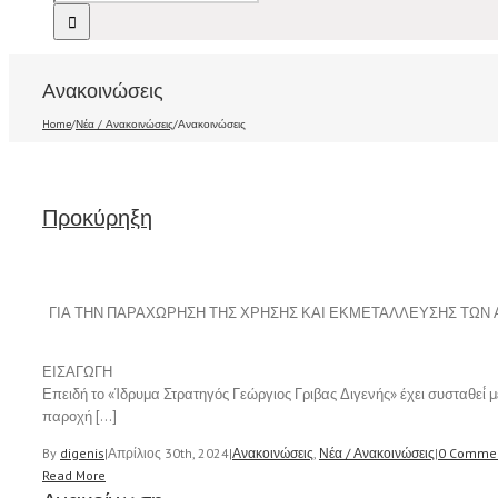
Ανακοινώσεις
Home
/
Νέα / Ανακοινώσεις
/
Ανακοινώσεις
Προκύρηξη
ΓΙΑ ΤΗΝ ΠΑΡΑΧΩΡΗΣΗ ΤΗΣ ΧΡΗΣΗΣ ΚΑΙ ΕΚΜΕΤΑΛΛΕΥΣΗΣ ΤΩΝ 
ΕΙΣΑΓΩΓΗ
Επειδή το «Ίδρυμα Στρατηγός Γεώργιος Γριβας Διγενής» έχει συσταθεί́
παροχή […]
By
digenis
|
Απρίλιος 30th, 2024
|
Ανακοινώσεις
,
Νέα / Ανακοινώσεις
|
0 Comme
Read More