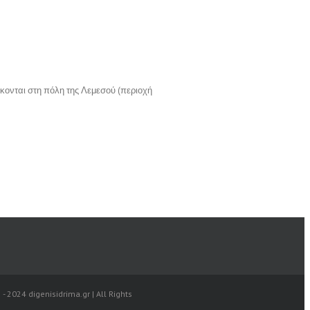
ίσκονται στη πόλη της Λεμεσού (περιοχή
 - 2024 digenisidrima.gr | All Rights