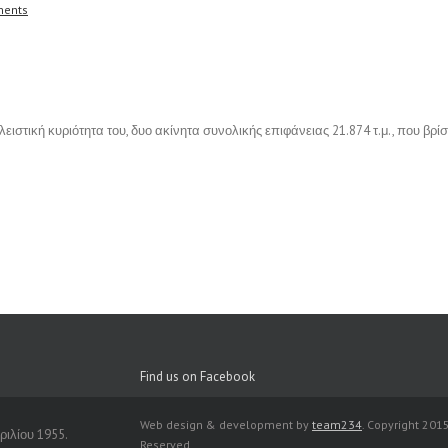
ents
ειστική κυριότητα του, δυο ακίνητα συνολικής επιφάνειας 21.874 τ.μ., που βρ
Find us on Facebook
Web design & development by
team234
. Copyright 2015
ιλίου 1955.
Reserved