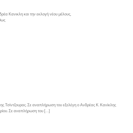
δρέα Κανικλη και την εκλογή νέου μέλους,
θως
ννης Τσίντζουρας. Σε αναπλήρωση του εξελέγη ο Ανδρέας Κ. Κανίκλης
ρίου. Σε αναπλήρωση του […]