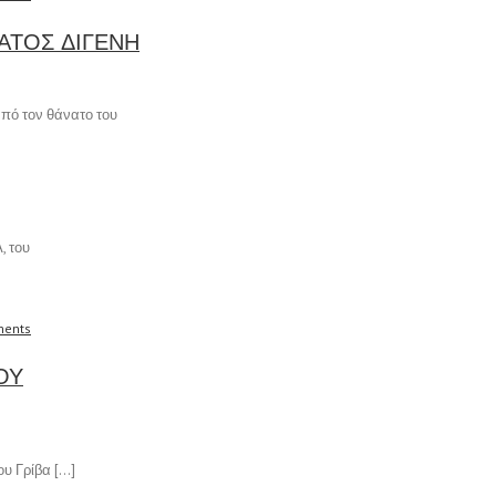
ΑΤΟΣ ΔΙΓΕΝΗ
από τον θάνατο του
, του
ents
ΟΥ
υ Γρίβα […]