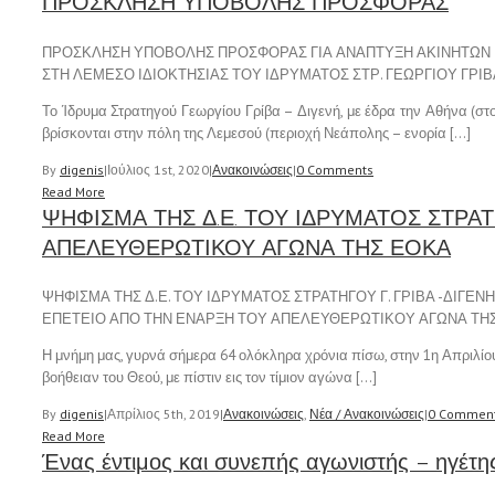
ΠΡΟΣΚΛΗΣΗ ΥΠΟΒΟΛΗΣ ΠΡΟΣΦΟΡΑΣ
ΠΡΟΣΚΛΗΣΗ ΥΠΟΒΟΛΗΣ ΠΡΟΣΦΟΡΑΣ ΓΙΑ ΑΝΑΠΤΥΞΗ ΑΚΙΝΗΤΩΝ
ΣΤΗ ΛΕΜΕΣΟ ΙΔΙΟΚΤΗΣΙΑΣ ΤΟΥ ΙΔΡΥΜΑΤΟΣ ΣΤΡ. ΓΕΩΡΓΙΟΥ ΓΡΙΒ
Το Ίδρυμα Στρατηγού Γεωργίου Γρίβα – Διγενή, με έδρα την Αθήνα (στο 
βρίσκονται στην πόλη της Λεμεσού (περιοχή Νεάπολης – ενορία […]
By
digenis
|
Ιούλιος 1st, 2020
|
Ανακοινώσεις
|
0 Comments
Read More
ΨΗΦΙΣΜΑ ΤΗΣ Δ.Ε. ΤΟΥ ΙΔΡΥΜΑΤΟΣ ΣΤΡΑΤ
ΑΠΕΛΕΥΘΕΡΩΤΙΚΟΥ ΑΓΩΝΑ ΤΗΣ ΕΟΚΑ
ΨΗΦΙΣΜΑ ΤΗΣ Δ.Ε. ΤΟΥ ΙΔΡΥΜΑΤΟΣ ΣΤΡΑΤΗΓΟΥ Γ. ΓΡΙΒΑ -ΔΙΓΕΝΗ 
ΕΠΕΤΕΙΟ ΑΠΟ ΤΗΝ ΕΝΑΡΞΗ ΤΟΥ ΑΠΕΛΕΥΘΕΡΩΤΙΚΟΥ ΑΓΩΝΑ ΤΗ
Η μνήμη μας, γυρνά σήμερα 64 ολόκληρα χρόνια πίσω, στην 1η Απριλί
βοήθειαν του Θεού, με πίστιν εις τον τίμιον αγώνα […]
By
digenis
|
Απρίλιος 5th, 2019
|
Ανακοινώσεις
,
Νέα / Ανακοινώσεις
|
0 Commen
Read More
Ένας έντιμος και συνεπής αγωνιστής – ηγέτης