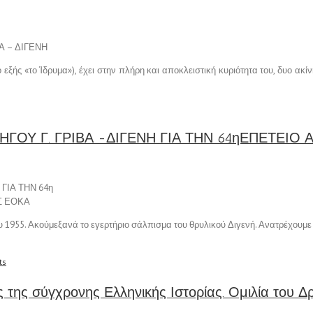
Α – ΔΙΓΕΝΗ
εξής «το Ίδρυμα»), έχει στην πλήρη και αποκλειστική κυριότητα του, δυο ακίν
ΗΓΟΥ Γ. ΓΡΙΒΑ -ΔΙΓΕΝΗ ΓΙΑ ΤΗΝ 64ηΕΠΕΤΕΙΟ
ΓΙΑ ΤΗΝ 64η
Σ ΕΟΚΑ
ου 1955. Ακούμεξανά το εγερτήριο σάλπισμα του θρυλικού Διγενή. Ανατρέχουμ
ts
 της σύγχρονης Ελληνικής Ιστορίας. Ομιλία του Δ