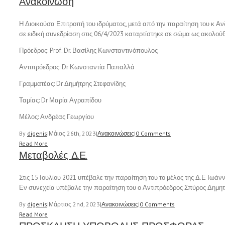
Ανακοίνωση
Η Διοικούσα Επιτροπή του ιδρύματος, μετά από την παραίτηση του κ Αν
σε ειδική συνεδρίαση στις 06/4/2023 καταρτίστηκε σε σώμα ως ακολού
Πρόεδρος: Prof. Dr. Βασίλης Κωνσταντινόπουλος
Αντιπρόεδρος: Dr Κωνσταντία Παπαλλά
Γραμματέας: Dr Δημήτρης Στεφανίδης
Ταμίας: Dr Μαρία Αγραπίδου
Μέλος: Ανδρέας Γεωργίου
By
digenis
|
Μάιος 26th, 2023
|
Ανακοινώσεις
|
0 Comments
Read More
Μεταβολές Δ.Ε.
Στις 15 Ιουλίου 2021 υπέβαλε την παραίτηση του το μέλος της Δ.Ε Ιωά
Εν συνεχεία υπέβαλε την παραίτηση του ο Αντιπρόεδρος Σπύρος Δημητ
By
digenis
|
Μάρτιος 2nd, 2023
|
Ανακοινώσεις
|
0 Comments
Read More