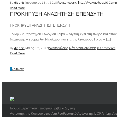
By
digenis
|
Ιανουάριος 16th, 2018
|
Ανακοινώσεις
,
Νέα / Ανακοινώσεις
|
0 Comm
Read More
ΠΡΟΚΗΡΥΞΗ ΑΝΑΖΗΤΗΣΗ ΕΠΕΝΔΥΤΗ
ΠΡΟΚΗΡΥΞΗ ΑΝΑΖΗΤΗΣΗ ΕΠΕΝΔΥΤΗ
Το ίδρυμα Στρατηγού Γεωργίου Γρίβα – Διγενή, έχει στη πλήρη και αποκλ
Νεάπολης – ενορία Αγ. Νικολάου) και επί της λεωφόρου Γρίβα – […]
By
digenis
|
Μάιος 8th, 2017
|
Ανακοινώσεις
,
Νέα / Ανακοινώσεις
|
0 Comments
Read More
1
2
3
4
Next
Ιδρυμα Στρατηγού Γεωργίου Γρίβα – Διγενή.
Λυτρωτής της Κύπρου στον Απελευθερωτικό Αγώνα της ΕΟΚΑ - 1ης Απρ