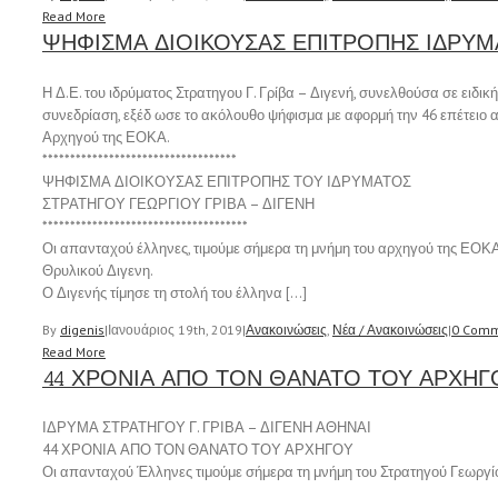
Read More
ΨΗΦΙΣΜΑ ΔΙΟΙΚΟΥΣΑΣ ΕΠΙΤΡΟΠΗΣ ΙΔΡΥΜ
Η Δ.Ε. του ιδρύματος Στρατηγου Γ. Γρίβα – Διγενή, συνελθούσα σε ειδική
συνεδρίαση, εξέδ ωσε το ακόλουθο ψήφισμα με αφορμή την 46 επέτειο 
Αρχηγού της ΕΟΚΑ.
***********************************
ΨΗΦΙΣΜΑ ΔΙΟΙΚΟΥΣΑΣ ΕΠΙΤΡΟΠΗΣ ΤΟΥ ΙΔΡΥΜΑΤΟΣ
ΣΤΡΑΤΗΓΟΥ ΓΕΩΡΓΙΟΥ ΓΡΙΒΑ – ΔΙΓΕΝΗ
*************************************
Οι απανταχού έλληνες, τιμούμε σήμερα τη μνήμη του αρχηγού της ΕΟΚΑ
Θρυλικού Διγενη.
Ο Διγενής τίμησε τη στολή του έλληνα […]
By
digenis
|
Ιανουάριος 19th, 2019
|
Ανακοινώσεις
,
Νέα / Ανακοινώσεις
|
0 Comm
Read More
44 ΧΡΟΝΙΑ ΑΠΟ ΤΟΝ ΘΑΝΑΤΟ ΤΟΥ ΑΡΧΗΓ
ΙΔΡΥΜΑ ΣΤΡΑΤΗΓΟΥ Γ. ΓΡΙΒΑ – ΔΙΓΕΝΗ ΑΘΗΝΑΙ
44 ΧΡΟΝΙΑ ΑΠΟ ΤΟΝ ΘΑΝΑΤΟ ΤΟΥ ΑΡΧΗΓΟΥ
Οι απανταχού Έλληνες τιμούμε σήμερα τη μνήμη του Στρατηγού Γεωργίο