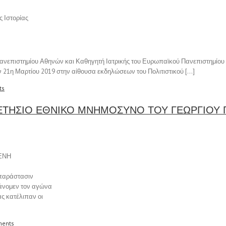
ς Ιστορίας
Πανεπιστημίου Αθηνών και Καθηγητή Ιατρικής του Ευρωπαϊκού Πανεπιστημίου
ν 21η Μαρτίου 2019 στην αίθουσα εκδηλώσεων του Πολιτιστικού […]
ts
 ΕΤΗΣΙΟ ΕΘΝΙΚΟ ΜΝΗΜΟΣΥΝΟ ΤΟΥ ΓΕΩΡΓΙΟΥ 
ΕΝΗ
υμπαράστασιν
βάνομεν τον αγώνα
ας κατέλιπαν οι
ents