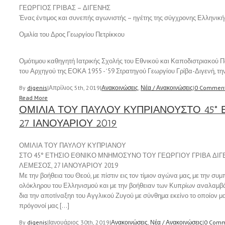
ΓΕΩΡΓΙΟΣ ΓΡΙΒΑΣ – ΔΙΓΕΝΗΣ
Ένας έντιμος και συνεπής αγωνιστής – ηγέτης της σύγχρονης Ελληνική
Ομιλία του Δρος Γεωργίου Πετρίκκου
Ομότιμου καθηγητή Ιατρικής Σχολής του Εθνικού και Καποδιστριακού 
του Αρχηγού της ΕΟΚΑ 1955 -᾽59 Στρατηγού Γεωργίου Γρίβα-Διγενή, τη
By
digenis
|
Απρίλιος 5th, 2019
|
Ανακοινώσεις
,
Νέα / Ανακοινώσεις
|
0 Commen
Read More
ΟΜΙΛΙΑ ΤΟΥ ΠΑΥΛΟΥ ΚΥΠΡΙΑΝΟΥΣΤΟ 45°
27 ΙΑΝΟΥΑΡΙΟΥ 2019
ΟΜΙΛΙΑ ΤΟΥ ΠΑΥΛΟΥ ΚΥΠΡΙΑΝΟΥ
ΣΤΟ 45° ΕΤΗΣΙΟ ΕΘΝΙΚΟ ΜΝΗΜΟΣΥΝΟ ΤΟΥ ΓΕΩΡΓΙΟΥ ΓΡΙΒΑ ΔΙΓ
ΛΕΜΕΣΟΣ, 27 ΙΑΝΟΥΑΡΙΟΥ 2019
Με την βοήθεια του Θεού, με πίστιν εις τον τίμιον αγώνα μας, με την σ
ολόκληρου του Ελληνισμού και με την βοήθειαν των Κυπρίων αναλαμ
δια την αποτίναξηn του Αγγλικού Ζυγού με σύνθημα εκείνο το οποίον μ
πρόγονοί μας […]
By
digenis
|
Ιανουάριος 30th, 2019
|
Ανακοινώσεις
,
Νέα / Ανακοινώσεις
|
0 Comm