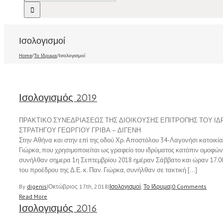
Ισολογισμοί
Home
/
Το Ιδρυμα
/
Ισολογισμοί
Ισολογισμός 2019
ΠΡΑΚΤΙΚΟ ΣΥΝΕΔΡΙΑΣΕΩΣ ΤΗΣ ΔΙΟΙΚΟΥΣΗΣ ΕΠΙΤΡΟΠΗΣ ΤΟΥ Ι
ΣΤΡΑΤΗΓΟΥ ΓΕΩΡΓΙΟΥ ΓΡΙΒΑ – ΔΙΓΕΝΗ
Στην Αθήνα και στην επί της οδού Χρ. Αποστόλου 34-Λαγονήσι κατοικία 
Γιώρκα, που χρησιμοποιείται ως γραφείο του ιδρύματος κατόπιν ομοφώ
συνήλθαν σημερα 1η Σεπτεμβρίου 2018 ημέραν Σάββατο και ώραν 17.0
του προέδρου της Δ.Ε. κ. Παν. Γιώρκα, συνήλθαν σε τακτική […]
By
digenis
|
Οκτώβριος 17th, 2018
|
Ισολογισμοί
,
Το Ιδρυμα
|
0 Comments
Read More
Ισολογισμός 2016