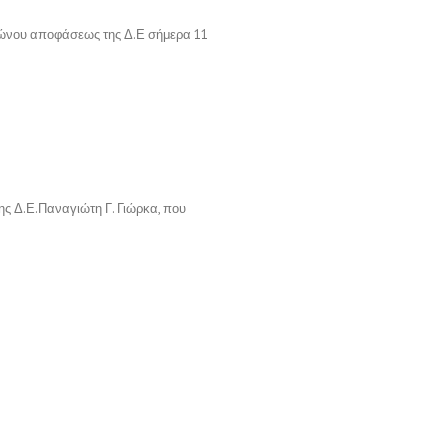
μοφώνου αποφάσεως της Δ.Ε σήμερα 11
ης Δ.Ε.Παναγιώτη Γ. Γιώρκα, που