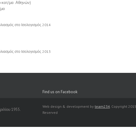
ό κατ/μα Αθηνών)
/μα
ολιασμός
στο Ισολογισμός 2014
ολιασμός
στο Ισολογισμός 2013
Find us on Facebook
Web design & development by
team234
. Copyright 2015
ιλίου 1955.
Reserved