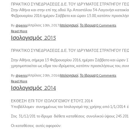
ΠΡΑΚΤΙΚΟ ΣΥΝΕΔΡΙΑΣΕΩΣ Δ.Ε. ΤΟΥ ΙΔΡΥΜΑΤΟΣ ΣΤΡΑΤΗΓΟΥ ΓΕΩ
Στην Αθήνα και στην επί της οδού Χρ. Αποστόλου 34-Λαγονήσι κατοικία
Φεβρουαρίου 2016 ημέραν Σάββατο και ώραν 13.00, κατόπιν προσκλήσεω
By
digenis
|
Απρίλιος 10th, 2017
|
Ισολογισμοί
,
Το Ιδρυμα
|
0 Comments
Read More
Ισολογισμός 2015
ΠΡΑΚΤΙΚΟ ΣΥΝΕΔΡΙΑΣΕΩΣ Δ.Ε. ΤΟΥ ΙΔΡΥΜΑΤΟΣ ΣΤΡΑΤΗΓΟΥ ΓΕΩ
Στην Αθήνα, σήμερα 13 Φεβρουαρίου 2016, ημέραν Σάββατο και ώραν 17.
χρησιμοποιείται ως εδρα του ιδρύματος, κατόπιν προσκλήσεως του, συν
By
digenis
|
Απρίλιος 20th, 2016
|
Ισολογισμοί
,
Το Ιδρυμα
|
0 Comments
Read More
Ισολογισμός 2014
ΕΚΘΕΣΗ ΕΠΙ ΤΟΥ ΙΣΟΛΟΓΙΣΜΟΥ ΕΤΟΥΣ 2014
Υποβάλλομεν συνημμένως τον Ισολογισμό της χρήσης από 1/1/2014 έ
Στις 31/12/201 το ίδρυμα διέθετε καταθέσεις συνολικού ύψους 245.201
Οι καταθέσεις αυτές αφορούν: