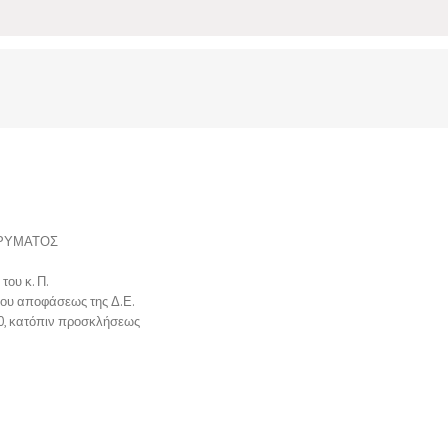
ΔΡΥΜΑΤΟΣ
του κ. Π.
νου αποφάσεως της Δ.Ε.
0, κατόπιν προσκλήσεως