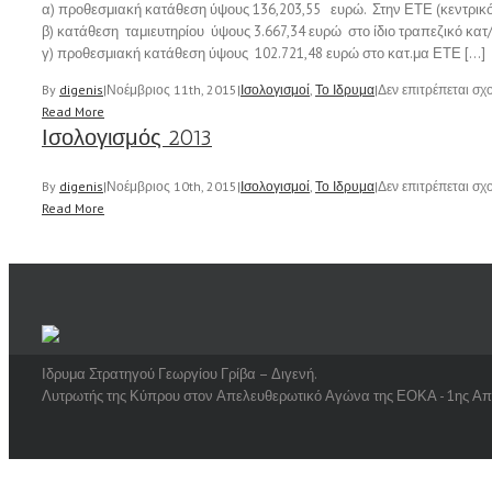
α) προθεσμιακή κατάθεση ύψους 136,203,55 ευρώ. Στην ΕΤΕ (κεντρικ
β) κατάθεση ταμιευτηρίου ύψους 3.667,34 ευρώ στο ίδιο τραπεζικό κατ
γ) προθεσμιακή κατάθεση ύψους 102.721,48 ευρώ στο κατ.μα ΕΤΕ […]
By
digenis
|
Νοέμβριος 11th, 2015
|
Ισολογισμοί
,
Το Ιδρυμα
|
Δεν επιτρέπεται σχ
Read More
Ισολογισμός 2013
By
digenis
|
Νοέμβριος 10th, 2015
|
Ισολογισμοί
,
Το Ιδρυμα
|
Δεν επιτρέπεται σχ
Read More
Ιδρυμα Στρατηγού Γεωργίου Γρίβα – Διγενή.
Λυτρωτής της Κύπρου στον Απελευθερωτικό Αγώνα της ΕΟΚΑ - 1ης Απρ