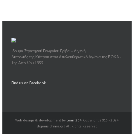
Ιδρυμα Στρατηγού Γεωργίου Γρίβα – Διγενή.
Λυτρωτής της Κύπρου στον Απελευθερωτικό Αγώνα της ΕΟΚΑ -
1ης Απριλίου 1955.
Find us on Facebook
Web design & development by
team234
. Copyright 2015 - 2024
digenisidrima.gr | All Rights Reserved