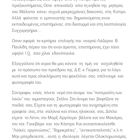
πραξικοπήματος, Ούτε απουσίαζε απο τη κηδεία της μητέρας
του. Μάλιστα κάνει συχνά μακροχρόνιες διακοπές στη Κύπρο.
Aλλά φαίνεται ο εμπνευστής του δημοσιεύματος ειναι
εκπαιδευμένος, επιστήμονας στο διασυρμό και στη λασπολογία.
Συγχαρητήρια…
Οσον αφορά τα κριτήρια επιλογής του νεαρού Λάζαρου Β.
Παυλίδη, πέραν του ότι ειναι άριστος επιστήμονας, έχει τόσο
υψηλό I Q, όσο χίλια εδονόπουλα.
Εξαγγείλατε ότι αύριο θα μας κάνετε τη τιμή να ασχοληθείτε
με το πρόσωπο του προέδρου της Δ.Ε. κ. Γιώρκα, για το λόγο
αυτό και προς ολοκλήρωση του φακέλλου σας στέλνουμε και
φωτογραφία του.
Σύντροφοι, εσείς πίνετε νερό στο όνομα του “πατερούλη των
λαών” του αιμοσταγούς Στάλιν. Στο όνομα του βαφτίζατε τα
παιδιά σας. Είχατε και τη φωτογραφία του ανηρτημένη στα
γραφεία σας, στα σαλόνια και στους ηλιακούς σας. Δίπλα
είχατε το Λένιν, τον Μαρξ. Αργότερα βάλατε και τον Μακάριο,
τον τσε Γουεβάρα και τον Κάστρο. Και αυτοαποκαλείσθε
“Λαίκές οργανώσεις”, “δημοκράτες” , “αντικαπιταλιστές” κ.λ.π.
Μην μπερδεύεστε… αυτή η ιδεολογία λέγεται Ολοκληρωτισμός.