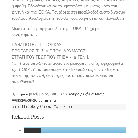
ημιμαθή Εδονόπουλα και τα εμποτίζετε με μίσος κατά του
Διγενή και της ΕΟΚΑ. Ποντάρετε στη μισαλλοδοξία, στο διχασμό
του λαού. Αναλογισθείτε που θα τους οδηγήσετε και Συνέλθετε.
Μέσα από “ τη σφηκοφωλιά της ΕΟΚΑ Β,” χωρίς
κεντρίσματα…
ΠΑΝΑΓΙΩΤΗΣ Γ. ΓΙΩΡΚΑΣ
ΠΡΟΕΔΡΟΣ ΤΗΣ Δ.Ε ΤΟΥ ΙΔΡΥΜΑΤΟΣ
ΣΤΡΑΤΗΓΟΥ ΓΕΩΡΓΙΟΥ ΓΡΙΒΑ – ΔΙΓΕΝΗ.
Υ.Γ. Για οποιεσδήποτε άλλες πληροφορίες για “τη σφηκοφωλιά
της ΕΟΚΑ Β” αποφασίσαμε και εξουσιοδοτούμε το εξαίρετο
μέλος της δ.ε. Α. Δράκο , προς τον οποίο παρακαλούμε να
απευθύνεσθε.
By
digenis
|
Δεκέμβριος 28th, 2012
|
Αρθρα / Σχόλια
,
Νέα /
Ανακοινώσεις
|
0 Comments
Share This Story, Choose Your Platform!
Related Posts
Permalink