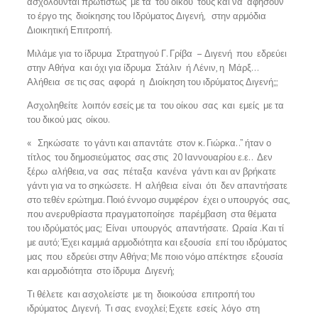
ασχολούνται πρωτίστως με τα του οίκου τους και να αφήσουν
το έργο της διοίκησης του Ιδρύματος Διγενή, στην αρμόδια
Διοικητική Επιτροπή.
Μιλάμε για το ίδρυμα Στρατηγού Γ. Γρίβα – Διγενή που εδρεύει
στην Αθήνα και όχι για ίδρυμα Στάλιν ή Λένιν, η Μάρξ…
Αλήθεια σε τις σας αφορά η Διοίκηση του ιδρύματος Διγενή;;;
Ασχοληθείτε λοιπόν εσείς με τα του οίκου σας και εμείς με τα
του δικού μας οίκου.
« Σηκώσατε το γάντι και απαντάτε στον κ. Γιώρκα..” ήταν ο
τίτλος του δημοσιεύματος σας στις 20 Ιαννουαρίου ε.ε.. Δεν
ξέρω αλήθεια, να σας πέταξα κανένα γάντι και αν βρήκατε
γάντι για να το σηκώσετε. Η αλήθεια είναι ότι δεν απαντήσατε
στο τεθέν ερώτημα. Ποιό έννομο συμφέρον έχει ο υπουργός σας,
που ανερυθρίαστα πραγματοποίησε παρέμβαση στα θέματα
του ιδρύματός μας; Είναι υπουργός απαντήσατε. Ωραία .Και τί
με αυτό; Έχει καμμιά αρμοδιότητα και εξουσία επί του ιδρύματος
μας που εδρεύει στην Αθήνα; Με ποιο νόμο απέκτησε εξουσία
και αρμοδιότητα στο ίδρυμα Διγενή;
Τι θέλετε και ασχολείστε με τη διοικούσα επιτροπή του
ιδρύματος Διγενή. Τι σας ενοχλεί; Εχετε εσείς λόγο στη