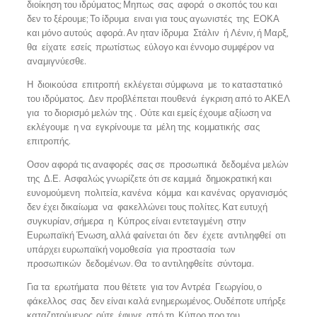
διοίκηση του ιδρύματος; Μηπως σας αφορά ο σκοπός του και
δεν το ξέρουμε; Το ίδρυμα ειναι για τους αγωνιστές της ΕΟΚΑ
και μόνο αυτούς αφορά. Αν ηταν ίδρυμα Στάλιν ή Λένιν, ή Μαρξ,
θα είχατε εσείς πρωτίστως εύλογο και έννομο συμφέρον να
αναμιγνύεσθε.
Η διοικούσα επιτροπή εκλέγεται σύμφωνα με το καταστατικό
του ιδρύματος. Δεν προβλέπεται πουθενά έγκριση από το ΑΚΕΛ
για το διορισμό μελών της . Ούτε και εμείς έχουμε αξίωση να
εκλέγουμε η να εγκρίνουμε τα μέλη της κομματικής σας
επιτροπής.
Οσον αφορά τις αναφορές σας σε προσωπικά δεδομένα μελών
της Δ.Ε. Ασφαλώς γνωρίζετε ότι σε καμμιά δημοκρατική και
ευνομούμενη πολιτεία, κανένα κόμμα και κανένας οργανισμός
δεν έχει δικαίωμα να φακελλώνει τους πολίτες. Κατ ευτυχή
συγκυρίαν, σήμερα η Κύπρος είναι εντεταγμένη στην
Ευρωπαϊκή Ένωση, αλλά φαίνεται ότι δεν έχετε αντιληφθεί οτι
υπάρχει ευρωπαϊκή νομοθεσία για προστασία των
προσωπικών δεδομένων. Θα το αντιληφθείτε σύντομα.
Για τα ερωτήματα που θέτετε για τον Αντρέα Γεωργίου, ο
φάκελλος σας δεν είναι καλά ενημερωμένος. Ουδέποτε υπήρξε
καταζητούμενος, ούτε έφυγε από τη Κύπρο προ του