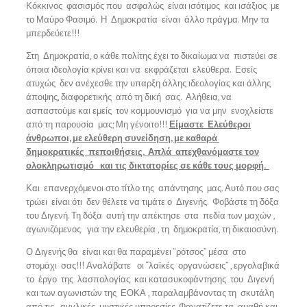
Κόκκινος φασισμός που ασφαλώς είναι ισότιμος και ισάξιος με
το Μαύρο Φασιμό. Η Δημοκρατία είναι άλλο πράγμα. Μην τα
μπερδεύετε!!!
Στη Δημοκρατία, ο κάθε πολίτης έχει το δικαίωμα να πιστεύει σε
όποια ιδεολογία κρίνει και να εκφράζεται ελεύθερα. Εσείς
ατυχώς δεν ανέχεσθε την υπαρξη άλλης ιδεολογίας και άλλης
άποψης, διαφορετικής από τη δική σας. Αλήθεια, να
ασπαστούμε και εμείς τον κομμουνισμό για να μην ενοχλείστε
από τη παρουσία μας; Μη γένοιτο!!!
Είμαστε Ελεύθεροι
άνθρωποι, με ελεύθερη συνείδηση, με καθαρά
δημοκρατικές πεποιθήσεις. Απλά απεχθανόμαστε τον
ολοκληρωτισμό και τις δικτατορίες σε κάθε τους μορφή.
Και επανερχόμενοι στο τίτλο της απάντησης μας. Αυτό που σας
τρώει είναι ότι δεν θέλετε να τιμάτε ο Διγενής. Φοβάστε τη δόξα
του Διγενή. Τη δόξα αυτή την απέκτησε στα πεδία των μαχών ,
αγωνιζόμενος για την ελευθερία , τη δημοκρατία, τη δικαιοσύνη.
Ο Διγενής θα είναι και θα παραμένει “ρότσος” μέσα στο
στομάχι σας!!! Αναλάβατε οι “λαϊκές οργανώσεις” , εργολαβικά
το έργο της λασπολογίας και κατασυκοφάντησης του Διγενή
και των αγωνιστών της ΕΟΚΑ , παραλαμβάνοντας τη σκυτάλη
από τις αγγλικές μυστικές υπηρεσίες. Φανατίζετε τα αμαθή και