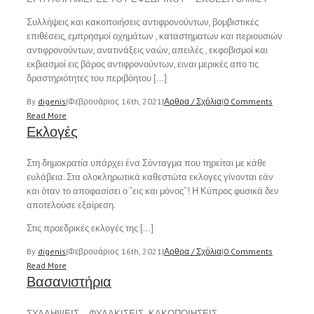
Συλλήψεις και κακοποιήσεις αντιφρονούντων, βομβιστικές
επιθέσεις, εμπρησμοί οχημάτων , καταστηματων και περιουσιών
αντιφρονούντων, ανατινάξεις ναών, απειλές , εκφοβισμοί και
εκβιασμοί εις βάρος αντιφρονούντων, ειναι μερικές απο τις
δραστηριότητες του περιβόητου […]
By
digenis
|
Φεβρουάριος 16th, 2021
|
Αρθρα / Σχόλια
|
0 Comments
Read More
Εκλογές
Στη δημοκρατία υπάρχει ένα Σύνταγμα που τηρείται με κάθε
ευλάβεια. Στα ολοκληρωτικά καθεστώτα εκλογες γίνονται εάν
και όταν το αποφασίσει ο “εις και μόνος”! Η Κύπρος φυσικά δεν
αποτελούσε εξαίρεση.
Στις προεδρικές εκλογές της […]
By
digenis
|
Φεβρουάριος 16th, 2021
|
Αρθρα / Σχόλια
|
0 Comments
Read More
Βασανιστήρια
ΣΥΛΛΗΨΕΙΣ – ΦΥΛΑΚΙΣΕΙΣ -ΚΑΚΟΠΟΙΗΣΕΙΣ