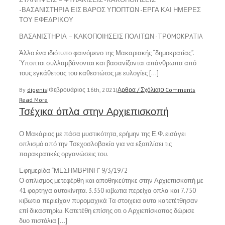
-ΒΑΣΑΝΙΣΤΗΡΙΑ ΕΙΣ ΒΑΡΟΣ ΥΠΟΠΤΩΝ -ΕΡΓΑ ΚΑΙ ΗΜΕΡΕΣ
ΤΟΥ ΕΦΕΔΡΙΚΟΥ
ΒΑΣΑΝΙΣΤΗΡΙΑ – ΚΑΚΟΠΟΙΗΣΕΙΣ ΠΟΛΙΤΩΝ -TΡOMOKΡATIA
Άλλο ένα ιδιότυπο φαινόμενο της Μακαριακής “δημοκρατίας”.
Ύποπτοι συλλαμβάνονται και βασανίζονται απάνθρωπα από
τους εγκάθετους του καθεστώτος με ευλογίες […]
By
digenis
|
Φεβρουάριος 16th, 2021
|
Αρθρα / Σχόλια
|
0 Comments
Read More
Τσέχικα όπλα στην Αρχιεπισκοπή
Ο Μακάριος με πάσα μυστικότητα, ερήμην της Ε.Φ. εισάγει
οπλισμό από την Τσεχοσλοβακία για να εξοπλίσει τις
παρακρατικές οργανώσεις του.
Εφημερίδα “ΜΕΣΗΜΒΡΙΝΗ” 9/3/1972
Ο οπλισμος μετεφέρθη και αποθηκεύτηκε στην Αρχιεπισκοπή με
41 φορτηγα αυτοκίνητα. 3.350 κιβωτια περείχα οπλα και 7.750
κιβωτια περιείχαν πυρομαχικά Τα στοιχεια αυτα κατετέτθησαν
επί δικαστηρίω. Κατετέθη επίσης οτι ο Αρχιεπίσκοπος δώρισε
δυο πιστόλια […]