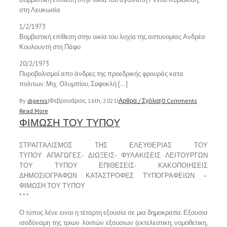
στη Λευκωσία
1/2/1973
Βομβιστική επίθεση στην οικία του λοχία της αστυνομίας Ανδρέα
Κουλουντή στη Πάφο
20/2/1973
Πυροβολισμοί απο άνδρες της προεδρικής φρουράς κατα
πολιτων. Μιχ. Ολυμπίου, Σοφοκλή […]
By
digenis
|
Φεβρουάριος 16th, 2021
|
Αρθρα / Σχόλια
|
0 Comments
Read More
ΦΙΜΩΣΗ ΤΟΥ ΤΥΠΟΥ
ΣΤΡΑΓΓΑΛΙΣΜΟΣ ΤΗΣ ΕΛΕΥΘΕΡΙΑΣ ΤΟΥ
ΤΥΠΟΥ ΑΠΑΓΩΓΕΣ- ΔΙΩΞΕΙΣ- ΦΥΛΑΚΙΣΕΙΣ ΛΕΙΤΟΥΡΓΩΝ
ΤΟΥ ΤΥΠΟΥ ΕΠΙΘΕΣΕΙΣ- ΚΑΚΟΠΟΙΗΣΕΙΣ
ΔΗΜΟΣΙΟΓΡΑΦΩΝ ΚΑΤΑΣΤΡΟΦΕΣ ΤΥΠΟΓΡΑΦΕΙΩΝ –
ΦΙΜΩΣΗ ΤΟΥ ΤΥΠΟΥ
* * *
Ο τύπος λένε ειναι η τέταρτη εξουσία σε μια δημοκρατία. Εξουσια
ισοδύναμη της τριων λοιπών εξουσιων (εκτελεστικη, νομοθετικη,