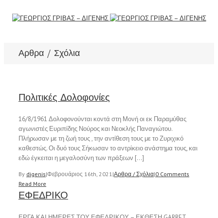
Αρθρα / Σχόλια
Πολιτικές Δολοφονίες
16/8/1961 Δολοφονούνται κοντά στη Μονή οι εκ Παραμύθας
αγωνιστές Ευριπίδης Νούρος και Νεοκλής Παναγιώτου.
Πλήρωσαν με τη ζωή τους , την αντίθεση τους με το Ζυριχικό
καθεστώς. Οι δυό τους Σήκωσαν το αντρίκειο ανάστημα τους, και
εδώ έγκειται η μεγαλοσύνη των πράξεων […]
By
digenis
|
Φεβρουάριος 16th, 2021
|
Αρθρα / Σχόλια
|
0 Comments
Read More
ΕΦΕΔΡΙΚΟ
ΕΡΓΑ ΚΑΙ ΗΜΕΡΕΣ ΤΟΥ ΕΦΕΔΡΙΚΟΥ – ΕΚΘΕΣΗ GARRET