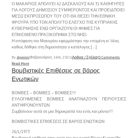
Ο ΜΑΚΑΡΙΟΣ ΑΠΟΛΥΕΙ 62 ΔΑΣΚΑΛΟΥΣ ΚΑΙ 31 ΚΑΘΗΓΗΤΕΣ
ΓΙΑ ΛΟΓΟΥΣ ΔΗΜΟΣΙΟΥ ΣΥΜΦΕΡΟΝΤΟΣ ΚΑΙ ΠΡΟΕΙΔΠΟΙΕΙ
ΜΕΣΩ ΕΚΠΡΟΣΩΠΟΥ ΤΟΥ ΟΤΙ ΘΑ ΘΕΣΕΙ ΤΗΝ ΕΘΝΙΚΗ
ΦΡΟΥΡΑ ΥΠΟ ΤΟΝ ΑΠΟΛΥΤΟ ΕΛΕΓΧΟ ΤΗΣ ΚΥΠΡΙΑΚΗΣ
ΚΥΒΕΡΝΗΣΗΣ ΕΝΩ ΟΡΓΙΑΖΟΥΝ ΟΙ ΦΗΜΕΣ ΓΙΑ
ΕΠΙΚΕΙΜΕΝΟ ΠΡΑΞΙΚΟΠΗΜΑ ΣΤΟ ΝΗΣΙ.
Η απόφαση του Μακαρίου εφαρμόστηκε την επομένη κι’ όλας
καθώς δόθηκε στη δημοσιότητα ο κατάλογος […]
By
digenis
|
Φεβρουάριος 16th, 2021
|
Αρθρα / Σχόλια
|
0 Comments
Read More
Βομβιστικές Επιθέσεις σε βάρος
Ενωτικών
ΒΟΜΒΕΣ – ΒΟΜΒΕΣ – ΒΟΜΒΕΣ!!!
ΕΥΛΟΓΗΜΕΝΕΣ ΒΟΜΒΕΣ ΑΝΑΤΙΝΑΖΟΥΝ ΠΕΡΙΟΥΣΙΕΣ
ΑΝΤΙΦΡΟΝΟΥΝΤΩΝ
Συμβαίνουν αυτά σε μια δημοκρατία του ενός και μόνου!!!
ΒΟΜΒΙΣΤΙΚΕΣ ΕΠΙΘΕΣΕΙΣ ΣΕ ΒΑΡΟΣ ΕΝΩΤΙΚΩΝ
26/1/1973
Βομβιστική επίθεση στην οικία του αγωνιστή Ρένου Κυριακίδη,