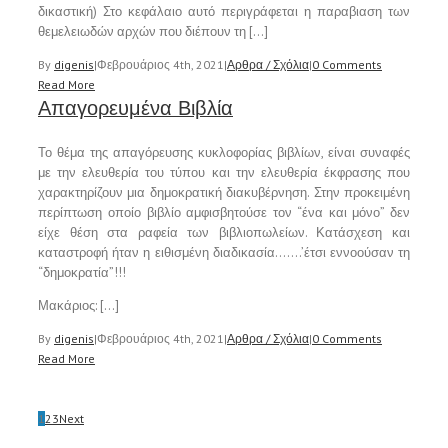
δικαστική) Στο κεφάλαιο αυτό περιγράφεται η παραβιαση των
θεμελειωδών αρχών που διέπουν τη […]
By
digenis
|
Φεβρουάριος 4th, 2021
|
Αρθρα / Σχόλια
|
0 Comments
Read More
Απαγορευμένα Βιβλία
Το θέμα της απαγόρευσης κυκλοφορίας βιβλίων, είναι συναφές
με την ελευθερία του τύπου και την ελευθερία έκφρασης που
χαρακτηρίζουν μια δημοκρατική διακυβέρνηση. Στην προκειμένη
περίπτωση οποίο βιβλίο αμφισβητούσε τον “ένα και μόνο” δεν
είχε θέση στα ραφεία των βιβλιοπωλείων. Κατάσχεση και
καταστροφή ήταν η ειθισμένη διαδικασία…….’έτσι εννοούσαν τη
“δημοκρατία”!!!
Μακάριος: […]
By
digenis
|
Φεβρουάριος 4th, 2021
|
Αρθρα / Σχόλια
|
0 Comments
Read More
1
2
3
Next